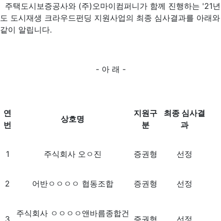
주택도시보증공사와 (주)오마이컴퍼니가 함께 진행하는 '21년
도 도시재생 크라우드펀딩 지원사업의 최종 심사결과를 아래와
같이 알립니다.
- 아 래 -
연
지원구
최종 심사결
상호명
번
분
과
1
주식회사 오ㅇ진
증권형
선정
2
어반ㅇㅇㅇㅇ 협동조합
증권형
선정
주식회사 ㅇㅇㅇㅇ앤바름종합건
3
증권형
선정