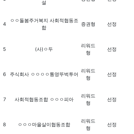
설
ㅇㅇ돌봄주거복지 사회적협동조
4
증권형
선정
합
리워드
5
(사)ㅇ두
선정
형
리워드
6
주식회사 ㅇㅇㅇㅇ통영뚜벅투어
선정
형
리워드
7
사회적협동조합 ㅇㅇㅇ피아
선정
형
리워드
8
ㅇㅇㅇ마을살이협동조합
선정
형