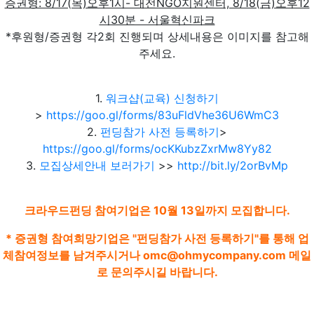
증권형: 8/17(목)오후1시- 대전NGO지원센터, 8/18(금)오후12
시30분 - 서울혁신파크
*후원형/증권형 각2회 진행되며 상세내용은 이미지를 참고해
주세요.
1.
워크샵(교육) 신청하기
>
https://goo.gl/forms/83uFldVhe36U6WmC3
2.
펀딩참가 사전 등록하기
>
https://goo.gl/forms/ocKKubzZxrMw8Yy82
3.
모집상세안내 보러가기
>>
http://bit.ly/2orBvMp
크라우드펀딩 참여기업은 10월 13일까지 모집합니다.
* 증권형 참여희망기업은 "펀딩참가 사전 등록하기"를 통해 업
체참여정보를 남겨주시거나
omc@ohmycompany.com
메일
로 문의주시길 바랍니다.