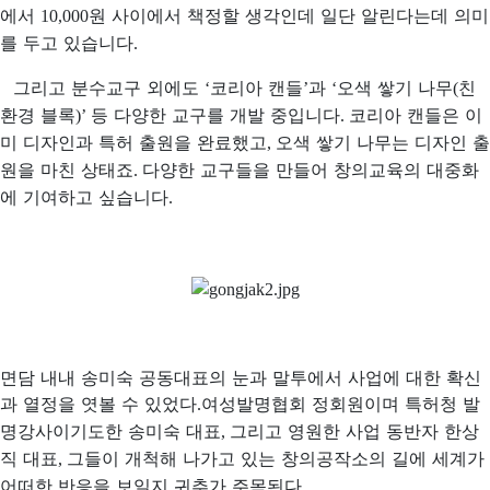
에서
원 사이에서 책정할 생각인데 일단 알린다는데 의미
10,000
를 두고 있습니다
.
그리고 분수교구 외에도
코리아 캔들
과
오색 쌓기 나무
친
‘
’
‘
(
환경 블록
등 다양한 교구를 개발 중입니다
코리아 캔들은 이
)’
.
미 디자인과 특허 출원을 완료했고
오색 쌓기 나무는 디자인 출
,
원을 마친 상태죠
다양한 교구들을 만들어 창의교육의 대중화
.
에 기여하고 싶습니다
.
면담 내내 송미숙 공동대표의 눈과 말투에서 사업에 대한 확신
과 열정을 엿볼 수 있었다
여성발명협회 정회원이며 특허청 발
.
명강사이기도한 송미숙 대표
그리고 영원한 사업 동반자 한상
,
직 대표
그들이 개척해 나가고 있는 창의공작소의 길에 세계가
,
어떠한 반응을 보일지 귀추가 주목된다
.