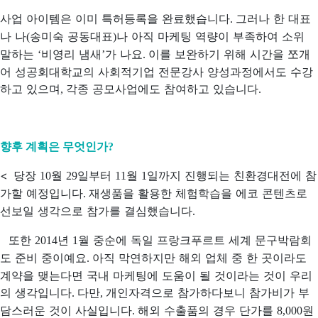
사업 아이템은 이미 특허등록을 완료했습니다
그러나 한 대표
.
나 나
송미숙 공동대표
나 아직 마케팅 역량이 부족하여 소위
(
)
말하는
비영리 냄새
가 나요
이를 보완하기 위해 시간을 쪼개
‘
’
.
어 성공회대학교의 사회적기업 전문강사 양성과정에서도 수강
하고 있으며
각종 공모사업에도 참여하고 있습니다
,
.
향후 계획은 무엇인가
?
<
당장
월
일부터
월
일까지 진행되는 친환경대전에 참
10
29
11
1
가할 예정입니다
재생품을 활용한 체험학습을 에코 콘텐츠로
.
선보일 생각으로 참가를 결심했습니다
.
또한
년
월 중순에 독일 프랑크푸르트 세계 문구박람회
2014
1
도 준비 중이예요
아직 막연하지만 해외 업체 중 한 곳이라도
.
계약을 맺는다면 국내 마케팅에 도움이 될 것이라는 것이 우리
의 생각입니다
다만
개인자격으로 참가하다보니 참가비가 부
.
,
담스러운 것이 사실입니다
해외 수출품의 경우 단가를
원
.
8,000