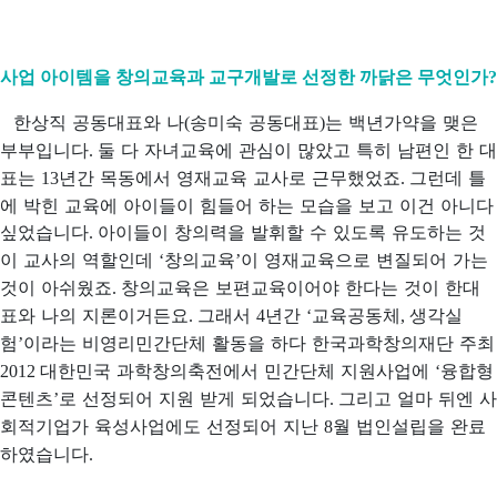
사업 아이템을 창의교육과 교구개발로 선정한 까닭은 무엇인가
?
한상직 공동대표와 나
송미숙 공동대표
는 백년가약을 맺은
(
)
부부입니다
둘 다 자녀교육에 관심이 많았고 특히 남편인 한 대
.
표는
년간 목동에서 영재교육 교사로 근무했었죠
그런데 틀
13
.
에 박힌 교육에 아이들이 힘들어 하는 모습을 보고 이건 아니다
싶었습니다
아이들이 창의력을 발휘할 수 있도록 유도하는 것
.
이 교사의 역할인데
창의교육
이 영재교육으로 변질되어 가는
‘
’
것이 아쉬웠죠
창의교육은 보편교육이어야 한다는 것이 한대
.
표와 나의 지론이거든요
그래서
년간
교육공동체
생각실
.
4
‘
,
험
이라는 비영리민간단체 활동을 하다 한국과학창의재단 주최
’
대한민국 과학창의축전에서 민간단체 지원사업에
융합형
2012
‘
콘텐츠
로 선정되어 지원 받게 되었습니다
그리고 얼마 뒤엔 사
’
.
회적기업가 육성사업에도 선정되어 지난
월 법인설립을 완료
8
하였습니다
.